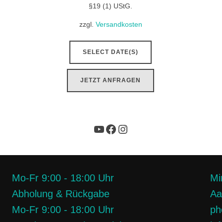
§19 (1) UStG.
zzgl.
Versandkosten
SELECT DATE(S)
JETZT ANFRAGEN
Mo-Fr 9:00 - 18:00 Uhr
Mi
Abholung & Rückgabe
Aa
Mo-Fr 9:00 - 18:00 Uhr
ph