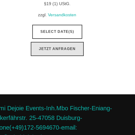
§19 (1) UStG.
zzgl.
Versandkosten
SELECT DATE(S)
JETZT ANFRAGEN
mi Dejoie Events-Inh.Mbo Fischer-Eniang-
kerfährstr. 25-47058 Duisburg-
one(+49)172-5694670-email: